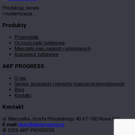
Produkcja, serwis
i modernizacja
Produkty
Przenośniki
Oczyszczarki turbinowe
Mieszarki mas sypkich i półpłynnych
Kulownice turbinowe
AKP PROGRESS
O nas
Serwis, przeglądy i remonty maszyn przemysłowych
Blog
Kontakt
Kontakt
ul. Marszałka Józefa Piłsudskiego 40 67-100 Nowa Sól
E-mail:
biuro@akpprogress.pl
© 2026 AKP PROGRESS