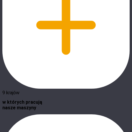
9 krajów
w których pracują
nasze maszyny